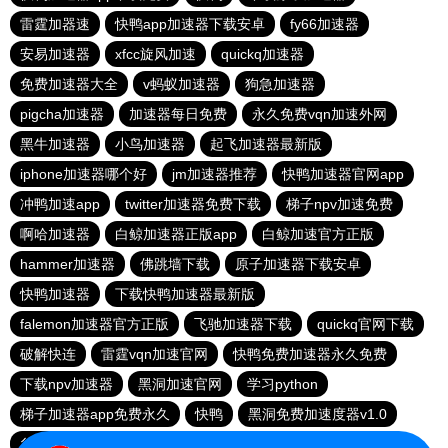
雷霆加器速
快鸭app加速器下载安卓
fy66加速器
安易加速器
xfcc旋风加速
quickq加速器
免费加速器大全
v蚂蚁加速器
狗急加速器
pigcha加速器
加速器每日免费
永久免费vqn加速外网
黑牛加速器
小鸟加速器
起飞加速器最新版
iphone加速器哪个好
jm加速器推荐
快鸭加速器官网app
冲鸭加速app
twitter加速器免费下载
梯子npv加速免费
啊哈加速器
白鲸加速器正版app
白鲸加速官方正版
hammer加速器
佛跳墙下载
原子加速器下载安卓
快鸭加速器
下载快鸭加速器最新版
falemon加速器官方正版
飞驰加速器下载
quickq官网下载
破解快连
雷霆vqn加速官网
快鸭免费加速器永久免费
下载npv加速器
黑洞加速官网
学习python
梯子加速器app免费永久
快鸭
黑洞免费加速度器v1.0
谷歌加速器
Clash加速器下载
香蕉加速器官网