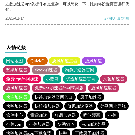
这款加速器app的操作有点复杂，可以简化一下，比如将设置页面进行优
化。
2025-01-14
支持
[0]
反对
[0]
友情链接
网站地图
QuickQ
旋风加速度器
旋风加速
坚果加速器
tiktok加速器
狗急加速器官网
免费vqn外网加速
小蓝鸟
优途加速器官网
风驰加速器
旋风加速器
免费vps加速器外网苹果版
旋风加速度器
快连加速器
快连加速器官网入口
原子加速器
快鸭加速器
快柠檬加速器
旋风加速度器
外网网址导航
软件中心
雷霆加速
狂飙加速器
哔咔漫画
小美
小美vpn
小美加速器
快鸭VPN
vqn加速外网
快鸭加速器app下载免费
快鸭
下载原子加速器