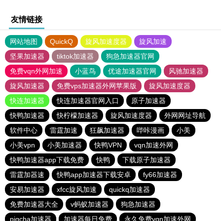
友情链接
网站地图
QuickQ
旋风加速度器
旋风加速
坚果加速器
tiktok加速器
狗急加速器官网
免费vqn外网加速
小蓝鸟
优途加速器官网
风驰加速器
旋风加速器
免费vps加速器外网苹果版
旋风加速度器
快连加速器
快连加速器官网入口
原子加速器
快鸭加速器
快柠檬加速器
旋风加速度器
外网网址导航
软件中心
雷霆加速
狂飙加速器
哔咔漫画
小美
小美vpn
小美加速器
快鸭VPN
vqn加速外网
快鸭加速器app下载免费
快鸭
下载原子加速器
雷霆加器速
快鸭app加速器下载安卓
fy66加速器
安易加速器
xfcc旋风加速
quickq加速器
免费加速器大全
v蚂蚁加速器
狗急加速器
pigcha加速器
加速器每日免费
永久免费vqn加速外网