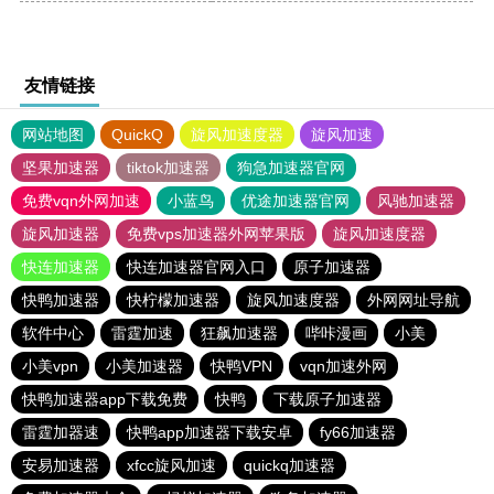
友情链接
网站地图
QuickQ
旋风加速度器
旋风加速
坚果加速器
tiktok加速器
狗急加速器官网
免费vqn外网加速
小蓝鸟
优途加速器官网
风驰加速器
旋风加速器
免费vps加速器外网苹果版
旋风加速度器
快连加速器
快连加速器官网入口
原子加速器
快鸭加速器
快柠檬加速器
旋风加速度器
外网网址导航
软件中心
雷霆加速
狂飙加速器
哔咔漫画
小美
小美vpn
小美加速器
快鸭VPN
vqn加速外网
快鸭加速器app下载免费
快鸭
下载原子加速器
雷霆加器速
快鸭app加速器下载安卓
fy66加速器
安易加速器
xfcc旋风加速
quickq加速器