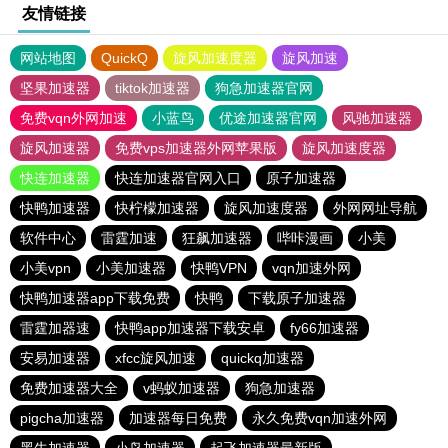
友情链接
网站地图
QuickQ
旋风加速度器
旋风加速
坚果加速器
tiktok加速器
狗急加速器官网
免费vqn外网加速
小蓝鸟
优途加速器官网
风驰加速器
旋风加速器
免费vps加速器外网苹果版
旋风加速度器
快连加速器
快连加速器官网入口
原子加速器
快鸭加速器
快柠檬加速器
旋风加速度器
外网网址导航
软件中心
雷霆加速
狂飙加速器
哔咔漫画
小美
小美vpn
小美加速器
快鸭VPN
vqn加速外网
快鸭加速器app下载免费
快鸭
下载原子加速器
雷霆加器速
快鸭app加速器下载安卓
fy66加速器
安易加速器
xfcc旋风加速
quickq加速器
免费加速器大全
v蚂蚁加速器
狗急加速器
pigcha加速器
加速器每日免费
永久免费vqn加速外网