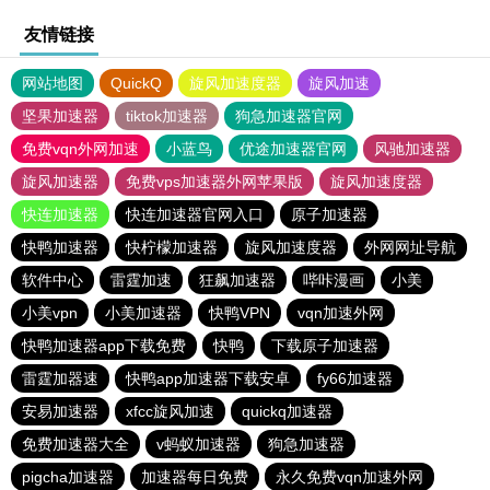
友情链接
网站地图
QuickQ
旋风加速度器
旋风加速
坚果加速器
tiktok加速器
狗急加速器官网
免费vqn外网加速
小蓝鸟
优途加速器官网
风驰加速器
旋风加速器
免费vps加速器外网苹果版
旋风加速度器
快连加速器
快连加速器官网入口
原子加速器
快鸭加速器
快柠檬加速器
旋风加速度器
外网网址导航
软件中心
雷霆加速
狂飙加速器
哔咔漫画
小美
小美vpn
小美加速器
快鸭VPN
vqn加速外网
快鸭加速器app下载免费
快鸭
下载原子加速器
雷霆加器速
快鸭app加速器下载安卓
fy66加速器
安易加速器
xfcc旋风加速
quickq加速器
免费加速器大全
v蚂蚁加速器
狗急加速器
pigcha加速器
加速器每日免费
永久免费vqn加速外网