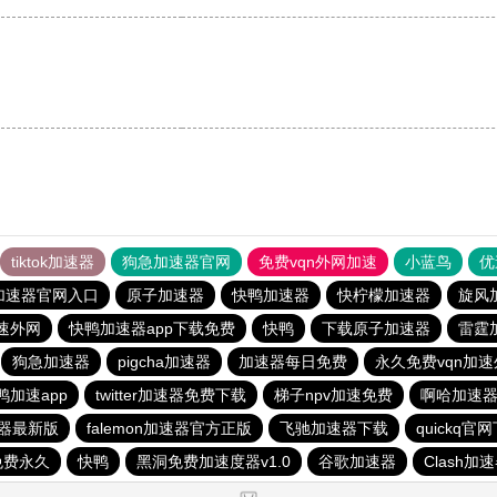
tiktok加速器
狗急加速器官网
免费vqn外网加速
小蓝鸟
优
加速器官网入口
原子加速器
快鸭加速器
快柠檬加速器
旋风
加速外网
快鸭加速器app下载免费
快鸭
下载原子加速器
雷霆
狗急加速器
pigcha加速器
加速器每日免费
永久免费vqn加
鸭加速app
twitter加速器免费下载
梯子npv加速免费
啊哈加速
器最新版
falemon加速器官方正版
飞驰加速器下载
quickq官
免费永久
快鸭
黑洞免费加速度器v1.0
谷歌加速器
Clash加