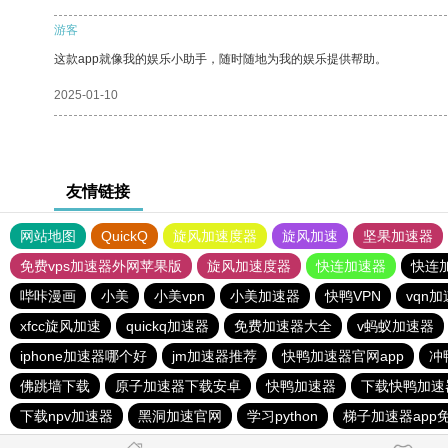
游客
这款app就像我的娱乐小助手，随时随地为我的娱乐提供帮助。
2025-01-10
友情链接
网站地图
QuickQ
旋风加速度器
旋风加速
坚果加速器
免费vps加速器外网苹果版
旋风加速度器
快连加速器
快连
哔咔漫画
小美
小美vpn
小美加速器
快鸭VPN
vqn
xfcc旋风加速
quickq加速器
免费加速器大全
v蚂蚁加速器
iphone加速器哪个好
jm加速器推荐
快鸭加速器官网app
冲
佛跳墙下载
原子加速器下载安卓
快鸭加速器
下载快鸭加速
下载npv加速器
黑洞加速官网
学习python
梯子加速器app