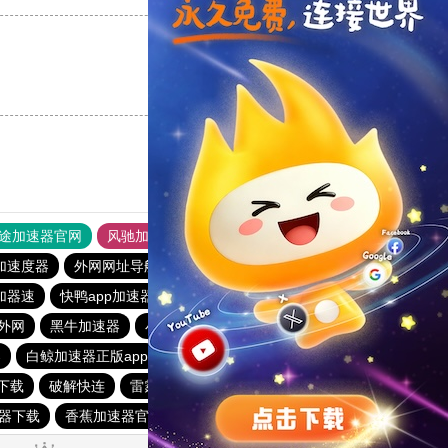
支持
[0]
反对
[0]
途加速器官网
风驰加速器
旋风加速器
加速度器
外网网址导航
软件中心
雷霆加速
狂飙加速器
加器速
快鸭app加速器下载安卓
fy66加速器
安易加速器
速外网
黑牛加速器
小鸟加速器
起飞加速器最新版
器
白鲸加速器正版app
白鲸加速官方正版
hammer加速器
网下载
破解快连
雷霆vqn加速官网
快鸭免费加速器永久免费
速器下载
香蕉加速器官网