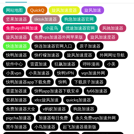
网站地图
QuickQ
旋风加速度器
旋风加速
坚果加速器
tiktok加速器
狗急加速器官网
免费vqn外网加速
小蓝鸟
优途加速器官网
风驰加速器
旋风加速器
免费vps加速器外网苹果版
旋风加速度器
快连加速器
快连加速器官网入口
原子加速器
快鸭加速器
快柠檬加速器
旋风加速度器
外网网址导航
软件中心
雷霆加速
狂飙加速器
哔咔漫画
小美
小美vpn
小美加速器
快鸭VPN
vqn加速外网
快鸭加速器app下载免费
快鸭
下载原子加速器
雷霆加器速
快鸭app加速器下载安卓
fy66加速器
安易加速器
xfcc旋风加速
quickq加速器
免费加速器大全
v蚂蚁加速器
狗急加速器
pigcha加速器
加速器每日免费
永久免费vqn加速外网
黑牛加速器
小鸟加速器
起飞加速器最新版