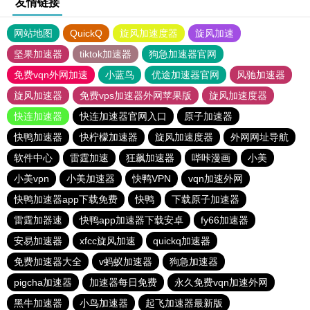
友情链接
网站地图
QuickQ
旋风加速度器
旋风加速
坚果加速器
tiktok加速器
狗急加速器官网
免费vqn外网加速
小蓝鸟
优途加速器官网
风驰加速器
旋风加速器
免费vps加速器外网苹果版
旋风加速度器
快连加速器
快连加速器官网入口
原子加速器
快鸭加速器
快柠檬加速器
旋风加速度器
外网网址导航
软件中心
雷霆加速
狂飙加速器
哔咔漫画
小美
小美vpn
小美加速器
快鸭VPN
vqn加速外网
快鸭加速器app下载免费
快鸭
下载原子加速器
雷霆加器速
快鸭app加速器下载安卓
fy66加速器
安易加速器
xfcc旋风加速
quickq加速器
免费加速器大全
v蚂蚁加速器
狗急加速器
pigcha加速器
加速器每日免费
永久免费vqn加速外网
黑牛加速器
小鸟加速器
起飞加速器最新版